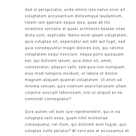
Sed ut perspiciatis, unde omnis iste natus error sit
voluptatem accusantium doloremque laudantium,
totam rem aperiam eaque ipsa, quae ab illo
inventore veritatis et quasi architecto beatae vitae
dicta sunt, explicabo. Nemo enim ipsam voluptatem,
quia voluptas sit, aspernatur aut odit aut fugit, sed
quia consequuntur magni dolores eos, qui ratione
voluptatem sequi nesciunt, neque porro quisquam
est, qui dolorem ipsum, quia dolor sit, amet,
consectetur, adipisci velit, sed quia non numquam
eius modi tempora incidunt, ut labore et dolore
magnam aliquam quaerat voluptatem. Ut enim ad
minima veniam, quis nostrum exercitationem ullam
corporis suscipit laboriosam, nisi ut aliquid ex ea
commodi consequatur?
Quis autem vel eum iure reprehenderit, qui in ea
voluptate velit esse, quam nihil molestiae
consequatur, vel illum, qui dolorem eum fugiat, quo
voluptas nulla pariatur? At vero eos et accusamus et