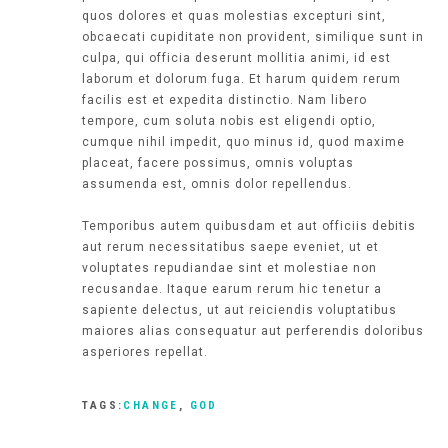
quos dolores et quas molestias excepturi sint,
obcaecati cupiditate non provident, similique sunt in
culpa, qui officia deserunt mollitia animi, id est
laborum et dolorum fuga. Et harum quidem rerum
facilis est et expedita distinctio. Nam libero
tempore, cum soluta nobis est eligendi optio,
cumque nihil impedit, quo minus id, quod maxime
placeat, facere possimus, omnis voluptas
assumenda est, omnis dolor repellendus.
Temporibus autem quibusdam et aut officiis debitis
aut rerum necessitatibus saepe eveniet, ut et
voluptates repudiandae sint et molestiae non
recusandae. Itaque earum rerum hic tenetur a
sapiente delectus, ut aut reiciendis voluptatibus
maiores alias consequatur aut perferendis doloribus
asperiores repellat.
TAGS:
CHANGE
,
GOD