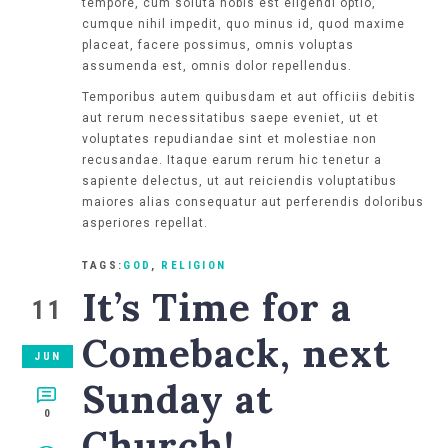
tempore, cum soluta nobis est eligendi optio,
cumque nihil impedit, quo minus id, quod maxime
placeat, facere possimus, omnis voluptas
assumenda est, omnis dolor repellendus.
Temporibus autem quibusdam et aut officiis debitis
aut rerum necessitatibus saepe eveniet, ut et
voluptates repudiandae sint et molestiae non
recusandae. Itaque earum rerum hic tenetur a
sapiente delectus, ut aut reiciendis voluptatibus
maiores alias consequatur aut perferendis doloribus
asperiores repellat.
TAGS:
GOD
,
RELIGION
It’s Time for a
11
Comeback, next
JUN
Sunday at
0
Church!