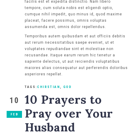
facilis est et expedita distinctio. Nam libero
tempore, cum soluta nobis est eligendi optio,
cumque nihil impedit, quo minus id, quod maxime
placeat, facere possimus, omnis voluptas
assumenda est, omnis dolor repellendus.
Temporibus autem quibusdam et aut officiis debitis
aut rerum necessitatibus saepe eveniet, ut et
voluptates repudiandae sint et molestiae non
recusandae. Itaque earum rerum hic tenetur a
sapiente delectus, ut aut reiciendis voluptatibus
maiores alias consequatur aut perferendis doloribus
asperiores repellat.
TAGS:
CHIRSTIAN
,
GOD
10 Prayers to
10
Pray over Your
FEB
Husband