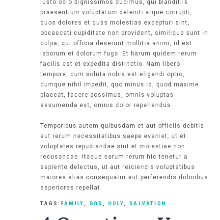
iusto odio dignissimos ducimus, qui blanditiis
praesentium voluptatum deleniti atque corrupti,
quos dolores et quas molestias excepturi sint,
obcaecati cupiditate non provident, similique sunt in
culpa, qui officia deserunt mollitia animi, id est
laborum et dolorum fuga. Et harum quidem rerum
facilis est et expedita distinctio. Nam libero
tempore, cum soluta nobis est eligendi optio,
cumque nihil impedit, quo minus id, quod maxime
placeat, facere possimus, omnis voluptas
assumenda est, omnis dolor repellendus.
Temporibus autem quibusdam et aut officiis debitis
aut rerum necessitatibus saepe eveniet, ut et
voluptates repudiandae sint et molestiae non
recusandae. Itaque earum rerum hic tenetur a
sapiente delectus, ut aut reiciendis voluptatibus
maiores alias consequatur aut perferendis doloribus
asperiores repellat.
TAGS:
FAMILY
,
GOD
,
HOLY
,
SALVATION