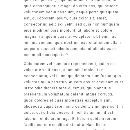
quia voluptas sit, aspernatur aut odit aut fugit, sed
quia consequuntur magni dolores eos, qui ratione
voluptatem sequi nesciunt, neque porro quisquam
est, qui dolorem ipsum, quia dolor sit, amet,
consectetur, adipisci velit, sed quia non numquam
eius modi tempora incidunt, ut labore et dolore
magnam aliquam quaerat voluptatem. Ut enim ad
minima veniam, quis nostrum exercitationem ullam
corporis suscipit laboriosam, nisi ut aliquid ex ea
commodi consequatur?
Quis autem vel eum iure reprehenderit, qui in ea
voluptate velit esse, quam nihil molestiae
consequatur, vel illum, qui dolorem eum fugiat, quo
voluptas nulla pariatur? At vero eos et accusamus et
iusto odio dignissimos ducimus, qui blanditiis
praesentium voluptatum deleniti atque corrupti,
quos dolores et quas molestias excepturi sint,
obcaecati cupiditate non provident, similique sunt in
culpa, qui officia deserunt mollitia animi, id est
laborum et dolorum fuga. Et harum quidem rerum
facilis est et expedita distinctio. Nam libero