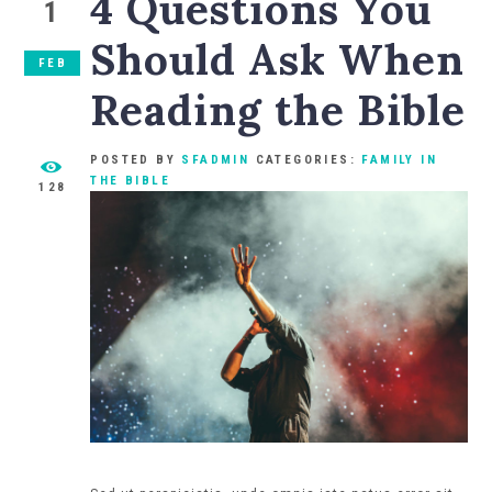
4 Questions You
1
Should Ask When
FEB
Reading the Bible
POSTED BY
SFADMIN
CATEGORIES:
FAMILY IN
THE BIBLE
128