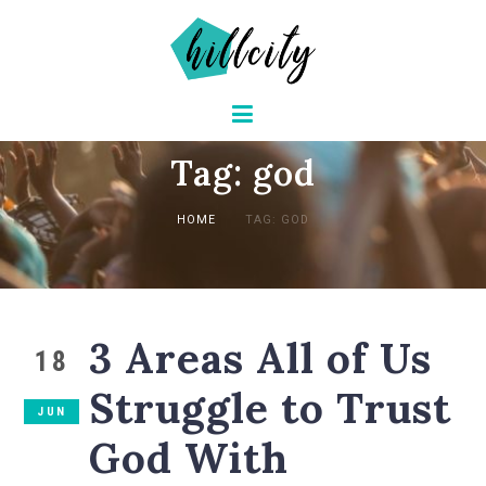
Tag: god
HOME
TAG: GOD
3 Areas All of Us
18
Struggle to Trust
JUN
God With