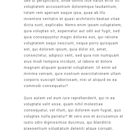
Sed ut perspiciatis, unde omnis iste natus error sit
voluptatem accusantium doloremque laudantium,
totam rem aperiam eaque ipsa, quae ab illo
inventore veritatis et quasi architecto beatae vitae
dicta sunt, explicabo. Nemo enim ipsam voluptatem,
quia voluptas sit, aspernatur aut odit aut fugit, sed
quia consequuntur magni dolores eos, qui ratione
voluptatem sequi nesciunt, neque porro quisquam
est, qui dolorem ipsum, quia dolor sit, amet,
consectetur, adipisci velit, sed quia non numquam
eius modi tempora incidunt, ut labore et dolore
magnam aliquam quaerat voluptatem. Ut enim ad
minima veniam, quis nostrum exercitationem ullam
corporis suscipit laboriosam, nisi ut aliquid ex ea
commodi consequatur?
Quis autem vel eum iure reprehenderit, qui in ea
voluptate velit esse, quam nihil molestiae
consequatur, vel illum, qui dolorem eum fugiat, quo
voluptas nulla pariatur? At vero eos et accusamus et
iusto odio dignissimos ducimus, qui blanditiis
praesentium voluptatum deleniti atque corrupti,