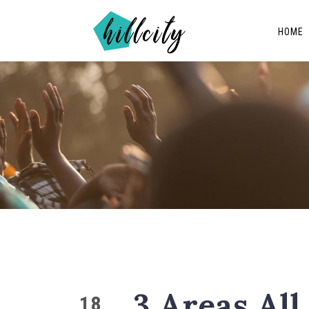
HOME
3 Areas All
18