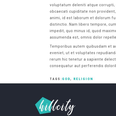
voluptatum deleniti atque corrupti,
obcaecati cupiditate non provident, 
animi, id est laborum et dolorum fu
distinctio. Nam libero tempore, cum
impedit, quo minus id, quod maxim
assumenda est, omnis dolor repell
Temporibus autem quibusdam et aut
eveniet, ut et voluptates repudian
rerum hic tenetur a sapiente delect
consequatur aut perferendis dolorib
TAGS:
GOD
,
RELIGION