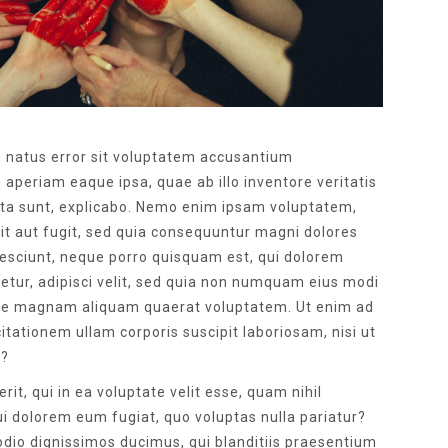
te natus error sit voluptatem accusantium
periam eaque ipsa, quae ab illo inventore veritatis
icta sunt, explicabo. Nemo enim ipsam voluptatem,
dit aut fugit, sed quia consequuntur magni dolores
nesciunt, neque porro quisquam est, qui dolorem
tetur, adipisci velit, sed quia non numquam eius modi
lore magnam aliquam quaerat voluptatem. Ut enim ad
tationem ullam corporis suscipit laboriosam, nisi ut
r?
it, qui in ea voluptate velit esse, quam nihil
ui dolorem eum fugiat, quo voluptas nulla pariatur?
odio dignissimos ducimus, qui blanditiis praesentium