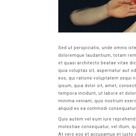
Sed ut perspiciatis, unde omnis is
doloremque laudantium, totam rem a
et quasi architecto beatae vitae d
quia voluptas sit, aspernatur aut o
eos, qui ratione voluptatem sequi 
ipsum, quia dolor sit, amet, consec
tempora incidunt, ut labore et do
minima veniam, quis nostrum exerci
aliquid ex ea commodi consequatu
Quis autem vel eum iure reprehender
molestiae consequatur, vel illum, q
At vero eos et accusamus et iusto 