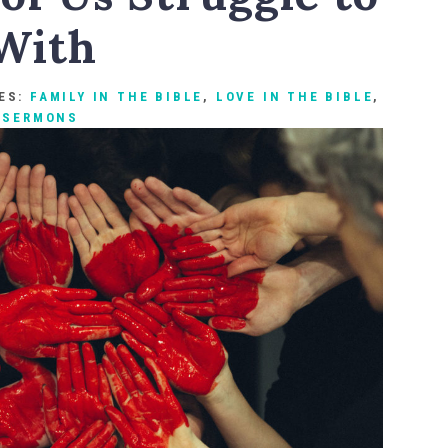
With
ES:
FAMILY IN THE BIBLE
,
LOVE IN THE BIBLE
,
,
SERMONS