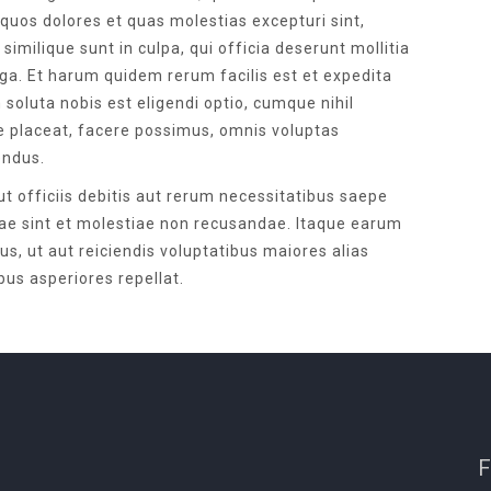
 quos dolores et quas molestias excepturi sint,
similique sunt in culpa, qui officia deserunt mollitia
ga. Et harum quidem rerum facilis est et expedita
 soluta nobis est eligendi optio, cumque nihil
e placeat, facere possimus, omnis voluptas
endus.
 officiis debitis aut rerum necessitatibus saepe
dae sint et molestiae non recusandae. Itaque earum
us, ut aut reiciendis voluptatibus maiores alias
us asperiores repellat.
F