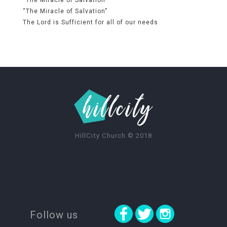
“The Miracle of Salvation”
The Lord is Sufficient for all of our needs
HillCity Church
©
2018
Follow us