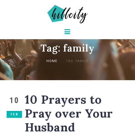
Tag: family
HOME
TAG: FAMILY
10 Prayers to
10
Pray over Your
FEB
Husband