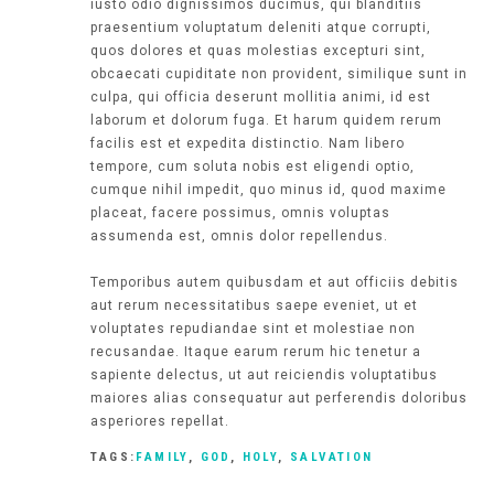
iusto odio dignissimos ducimus, qui blanditiis
praesentium voluptatum deleniti atque corrupti,
quos dolores et quas molestias excepturi sint,
obcaecati cupiditate non provident, similique sunt in
culpa, qui officia deserunt mollitia animi, id est
laborum et dolorum fuga. Et harum quidem rerum
facilis est et expedita distinctio. Nam libero
tempore, cum soluta nobis est eligendi optio,
cumque nihil impedit, quo minus id, quod maxime
placeat, facere possimus, omnis voluptas
assumenda est, omnis dolor repellendus.
Temporibus autem quibusdam et aut officiis debitis
aut rerum necessitatibus saepe eveniet, ut et
voluptates repudiandae sint et molestiae non
recusandae. Itaque earum rerum hic tenetur a
sapiente delectus, ut aut reiciendis voluptatibus
maiores alias consequatur aut perferendis doloribus
asperiores repellat.
TAGS:
FAMILY
,
GOD
,
HOLY
,
SALVATION