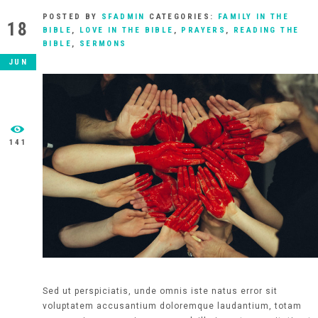
POSTED BY
SFADMIN
CATEGORIES:
FAMILY IN THE
18
BIBLE
,
LOVE IN THE BIBLE
,
PRAYERS
,
READING THE
BIBLE
,
SERMONS
JUN
141
Sed ut perspiciatis, unde omnis iste natus error sit
voluptatem accusantium doloremque laudantium, totam