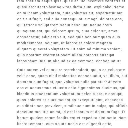
rem aperiam eaque ipsa, quae ab illo inventore veritatis et
quasi architecto beatae vitae dicta sunt, explicabo. Nemo
enim ipsam voluptatem, quia voluptas sit, aspernatur aut
odit aut fugit, sed quia consequuntur magni dolores eos,
qui ratione voluptatem sequi nesciunt, neque porro
quisquam est, qui dolorem ipsum, quia dolor sit, amet,
consectetur, adipisci velit, sed quia non numquam eius
modi tempora incidunt, ut labore et dolore magnam
aliquam quaerat voluptatem. Ut enim ad minima veniam,
quis nostrum exercitationem ullam corporis suscipit
laboriosam, nisi ut aliquid ex ea commodi consequatur?
Quis autem vel eum iure reprehenderit, qui in ea voluptate
velit esse, quam nihil molestiae consequatur, vel illum, qui
dolorem eum fugiat, quo voluptas nulla pariatur? At vero
eos et accusamus et iusto odio dignissimos ducimus, qui
blanditiis praesentium voluptatum deleniti atque corrupti,
quos dolores et quas molestias excepturi sint, obcaecati
cupiditate non provident, similique sunt in culpa, qui officia
deserunt mollitia animi, id est laborum et dolorum fuga. Et
harum quidem rerum facilis est et expedita distinctio. Nam
libero tempore, cum soluta nobis est eligendi optio,