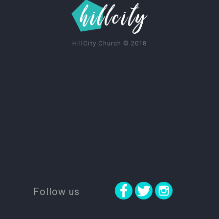
HillCity Church
©
2018
Follow us