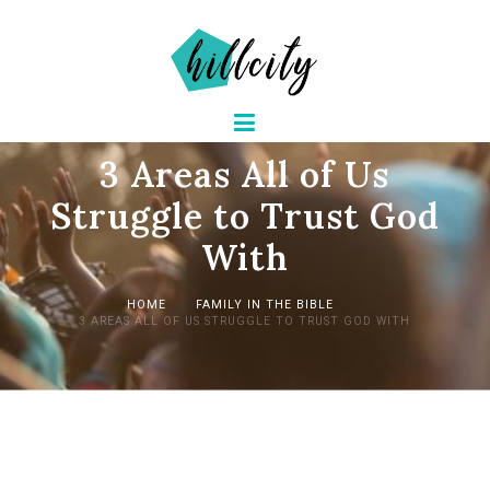
3 Areas All of Us
Struggle to Trust God
With
HOME
FAMILY IN THE BIBLE
3 AREAS ALL OF US STRUGGLE TO TRUST GOD WITH