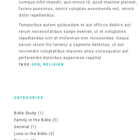
cumque nihil impedit, quo minus id, quod maxime placeat,
facere possimus, omnis voluptas assumenda est, omnis
dolor repellendus.
Temporibus autem quibusdam et aut officiis debitis aut
rerum necessitatibus saepe eveniet, ut et voluptates
repudiandae sint et molestiae non recusandae. Itaque
earum rerum hic tenetur a sapiente delectus, ut aut
reiciendis voluptatibus maiores alias consequatur aut
perferendis doloribus asperiores repellat.
TAGS:
GOD
,
RELIGION
CATEGORIES
Bible Study
(1)
Family in the Bible
(5)
General
(1)
Love in the Bible
(3)