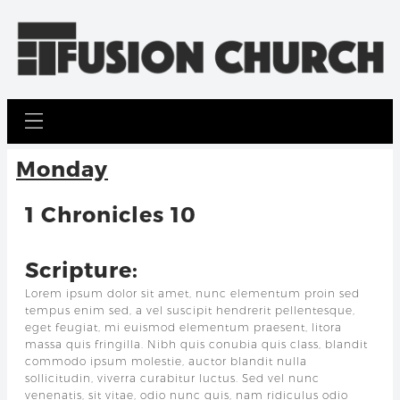
Monday
1 Chronicles 10
Scripture:
Lorem ipsum dolor sit amet, nunc elementum proin sed
tempus enim sed, a vel suscipit hendrerit pellentesque,
eget feugiat, mi euismod elementum praesent, litora
massa quis fringilla. Nibh quis conubia quis class, blandit
commodo ipsum molestie, auctor blandit nulla
sollicitudin, viverra curabitur luctus. Sed vel nunc
venenatis, sit vitae, odio nunc quis, nam ridiculus odio