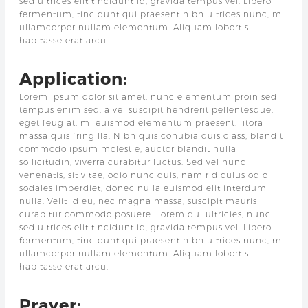
sed ultrices elit tincidunt id, gravida tempus vel. Libero
fermentum, tincidunt qui praesent nibh ultrices nunc, mi
ullamcorper nullam elementum. Aliquam lobortis
habitasse erat arcu.
Application:
Lorem ipsum dolor sit amet, nunc elementum proin sed
tempus enim sed, a vel suscipit hendrerit pellentesque,
eget feugiat, mi euismod elementum praesent, litora
massa quis fringilla. Nibh quis conubia quis class, blandit
commodo ipsum molestie, auctor blandit nulla
sollicitudin, viverra curabitur luctus. Sed vel nunc
venenatis, sit vitae, odio nunc quis, nam ridiculus odio
sodales imperdiet, donec nulla euismod elit interdum
nulla. Velit id eu, nec magna massa, suscipit mauris
curabitur commodo posuere. Lorem dui ultricies, nunc
sed ultrices elit tincidunt id, gravida tempus vel. Libero
fermentum, tincidunt qui praesent nibh ultrices nunc, mi
ullamcorper nullam elementum. Aliquam lobortis
habitasse erat arcu.
Prayer: