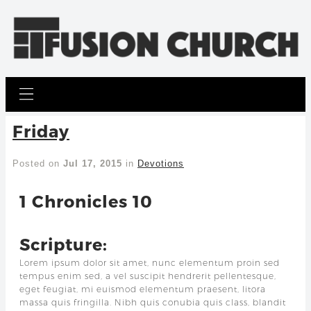
Friday
Posted on
Jul 17, 2015
in
Devotions
1 Chronicles 10
Scripture:
Lorem ipsum dolor sit amet, nunc elementum proin sed
tempus enim sed, a vel suscipit hendrerit pellentesque,
eget feugiat, mi euismod elementum praesent, litora
massa quis fringilla. Nibh quis conubia quis class, blandit