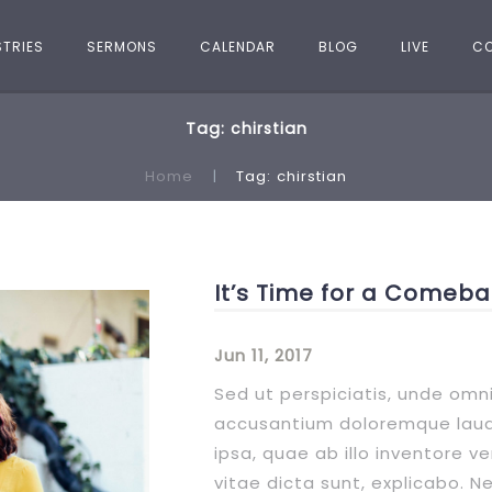
STRIES
SERMONS
CALENDAR
BLOG
LIVE
C
Tag: chirstian
Home
Tag: chirstian
It’s Time for a Comeba
Jun 11, 2017
Sed ut perspiciatis, unde omni
accusantium doloremque lau
ipsa, quae ab illo inventore v
vitae dicta sunt, explicabo.