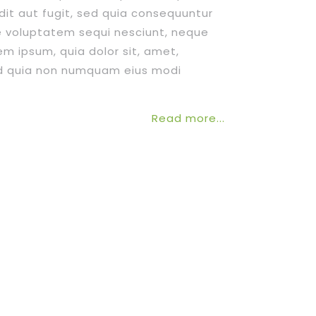
dit aut fugit, sed quia consequuntur
e voluptatem sequi nesciunt, neque
em ipsum, quia dolor sit, amet,
sed quia non numquam eius modi
et dolore magnam aliquam quaerat
a veniam, quis nostrum
Read more...
suscipit laboriosam, nisi ut aliquid ex
enderit, qui in ea voluptate velit
nsequatur, vel illum, qui dolorem eum
riatur? At vero eos et accusamus et
, qui blanditiis praesentium
rupti, quos dolores et quas
aecati cupiditate non provident,
icia deserunt mollitia animi, id est
arum quidem rerum facilis est et