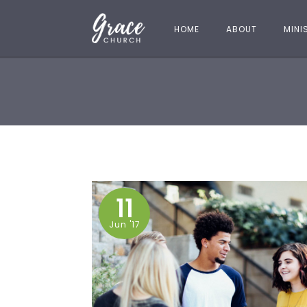
HOME
ABOUT
MINI
11
Jun '17