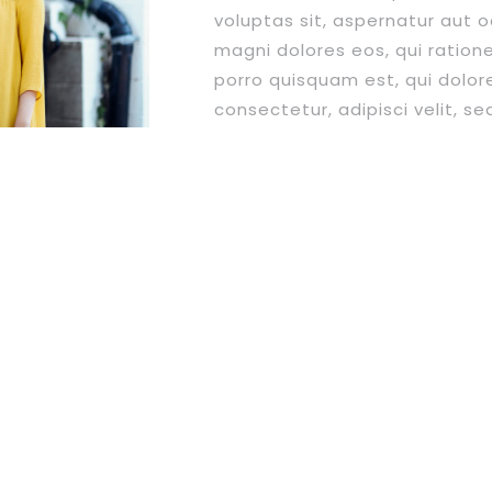
voluptas sit, aspernatur aut o
magni dolores eos, qui ration
porro quisquam est, qui dolor
consectetur, adipisci velit, 
tempora incidunt, ut labore 
voluptatem. Ut enim ad minim
exercitationem ullam corporis 
ea commodi consequatur?
Quis autem vel eum iure repreh
esse, quam nihil molestiae co
fugiat, quo voluptas nulla pa
iusto odio dignissimos ducimus
voluptatum deleniti atque cor
molestias excepturi sint, obc
similique sunt in culpa, qui off
laborum et dolorum fuga. Et h