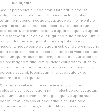
Jun 18, 2017
Sed ut perspiciatis, unde omnis iste natus error sit
voluptatem accusantium doloremque laudantium,
totam rem aperiam eaque ipsa, quae ab illo inventore
veritatis et quasi architecto beatae vitae dicta sunt,
explicabo. Nemo enim ipsam voluptatem, quia voluptas
sit, aspernatur aut odit aut fugit, sed quia consequuntur
magni dolores eos, qui ratione voluptatem sequi
nesciunt, neque porro quisquam est, qui dolorem ipsum,
quia dolor sit, amet, consectetur, adipisci velit, sed quia
non numquam eius modi tempora incidunt, ut labore et
dolore magnam aliquam quaerat voluptatem. Ut enim
ad minima veniam, quis nostrum exercitationem ullam
corporis suscipit laboriosam, nisi ut aliquid ex ea
commodi consequatur?
Quis autem vel eum iure reprehenderit, qui in ea
voluptate velit esse, quam nihil molestiae consequatur,
vel illum, qui dolorem eum fugiat, quo voluptas nulla
pariatur? At vero eos et accusamus et iusto odio
dignissimos ducimus, qui blanditiis praesentium