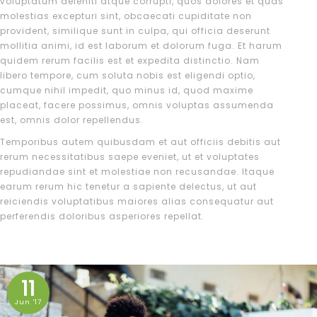
voluptatum deleniti atque corrupti, quos dolores et quas
molestias excepturi sint, obcaecati cupiditate non
provident, similique sunt in culpa, qui officia deserunt
mollitia animi, id est laborum et dolorum fuga. Et harum
quidem rerum facilis est et expedita distinctio. Nam
libero tempore, cum soluta nobis est eligendi optio,
cumque nihil impedit, quo minus id, quod maxime
placeat, facere possimus, omnis voluptas assumenda
est, omnis dolor repellendus.
Temporibus autem quibusdam et aut officiis debitis aut
rerum necessitatibus saepe eveniet, ut et voluptates
repudiandae sint et molestiae non recusandae. Itaque
earum rerum hic tenetur a sapiente delectus, ut aut
reiciendis voluptatibus maiores alias consequatur aut
perferendis doloribus asperiores repellat.
11
Jun '17