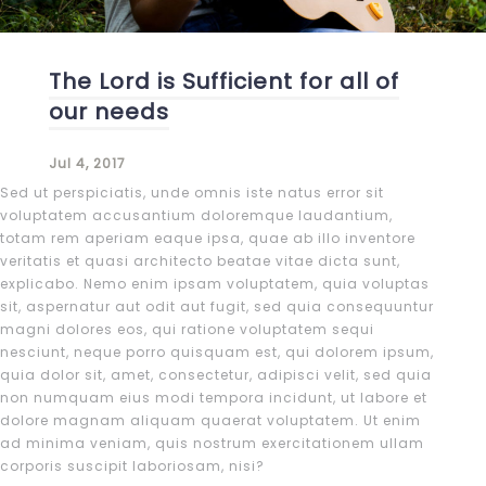
The Lord is Sufficient for all of
our needs
Jul 4, 2017
Sed ut perspiciatis, unde omnis iste natus error sit
voluptatem accusantium doloremque laudantium,
totam rem aperiam eaque ipsa, quae ab illo inventore
veritatis et quasi architecto beatae vitae dicta sunt,
explicabo. Nemo enim ipsam voluptatem, quia voluptas
sit, aspernatur aut odit aut fugit, sed quia consequuntur
magni dolores eos, qui ratione voluptatem sequi
nesciunt, neque porro quisquam est, qui dolorem ipsum,
quia dolor sit, amet, consectetur, adipisci velit, sed quia
non numquam eius modi tempora incidunt, ut labore et
dolore magnam aliquam quaerat voluptatem. Ut enim
ad minima veniam, quis nostrum exercitationem ullam
corporis suscipit laboriosam, nisi?