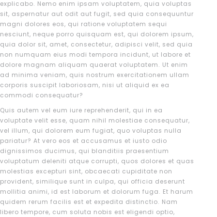
explicabo. Nemo enim ipsam voluptatem, quia voluptas
sit, aspernatur aut odit aut fugit, sed quia consequuntur
magni dolores eos, qui ratione voluptatem sequi
nesciunt, neque porro quisquam est, qui dolorem ipsum,
quia dolor sit, amet, consectetur, adipisci velit, sed quia
non numquam eius modi tempora incidunt, ut labore et
dolore magnam aliquam quaerat voluptatem. Ut enim
ad minima veniam, quis nostrum exercitationem ullam
corporis suscipit laboriosam, nisi ut aliquid ex ea
commodi consequatur?
Quis autem vel eum iure reprehenderit, qui in ea
voluptate velit esse, quam nihil molestiae consequatur,
vel illum, qui dolorem eum fugiat, quo voluptas nulla
pariatur? At vero eos et accusamus et iusto odio
dignissimos ducimus, qui blanditiis praesentium
voluptatum deleniti atque corrupti, quos dolores et quas
molestias excepturi sint, obcaecati cupiditate non
provident, similique sunt in culpa, qui officia deserunt
mollitia animi, id est laborum et dolorum fuga. Et harum
quidem rerum facilis est et expedita distinctio. Nam
libero tempore, cum soluta nobis est eligendi optio,