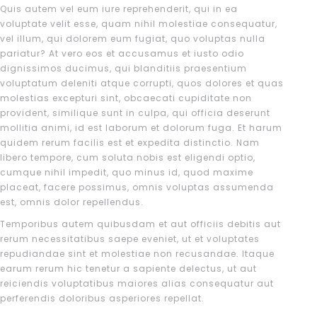
Quis autem vel eum iure reprehenderit, qui in ea
voluptate velit esse, quam nihil molestiae consequatur,
vel illum, qui dolorem eum fugiat, quo voluptas nulla
pariatur? At vero eos et accusamus et iusto odio
dignissimos ducimus, qui blanditiis praesentium
voluptatum deleniti atque corrupti, quos dolores et quas
molestias excepturi sint, obcaecati cupiditate non
provident, similique sunt in culpa, qui officia deserunt
mollitia animi, id est laborum et dolorum fuga. Et harum
quidem rerum facilis est et expedita distinctio. Nam
libero tempore, cum soluta nobis est eligendi optio,
cumque nihil impedit, quo minus id, quod maxime
placeat, facere possimus, omnis voluptas assumenda
est, omnis dolor repellendus.
Temporibus autem quibusdam et aut officiis debitis aut
rerum necessitatibus saepe eveniet, ut et voluptates
repudiandae sint et molestiae non recusandae. Itaque
earum rerum hic tenetur a sapiente delectus, ut aut
reiciendis voluptatibus maiores alias consequatur aut
perferendis doloribus asperiores repellat.