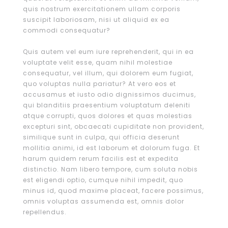
quis nostrum exercitationem ullam corporis
suscipit laboriosam, nisi ut aliquid ex ea
commodi consequatur?
Quis autem vel eum iure reprehenderit, qui in ea
voluptate velit esse, quam nihil molestiae
consequatur, vel illum, qui dolorem eum fugiat,
quo voluptas nulla pariatur? At vero eos et
accusamus et iusto odio dignissimos ducimus,
qui blanditiis praesentium voluptatum deleniti
atque corrupti, quos dolores et quas molestias
excepturi sint, obcaecati cupiditate non provident,
similique sunt in culpa, qui officia deserunt
mollitia animi, id est laborum et dolorum fuga. Et
harum quidem rerum facilis est et expedita
distinctio. Nam libero tempore, cum soluta nobis
est eligendi optio, cumque nihil impedit, quo
minus id, quod maxime placeat, facere possimus,
omnis voluptas assumenda est, omnis dolor
repellendus.