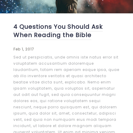
4 Questions You Should Ask
When Reading the Bible
Feb 1, 2017
Sed ut perspiciatis, unde omnis iste natus error sit
voluptatem accusantium doloremque
laudantium, totam rem aperiam eaque ipsa, quae
ab illo inventore veritatis et quasi architecto
beatae vitae dicta sunt, explicabo. Nemo enim
ipsam voluptatem, quia voluptas sit, aspernatur
aut odit aut fugit, sed quia consequuntur magni
dolores eos, qui ratione voluptatem sequi
nesciunt, neque porro quisquam est, qui dolorem
ipsum, quia dolor sit, amet, consectetur, adipisci
velit, sed quia non numquam eius modi tempora
incidunt, ut labore et dolore magnam aliquam
quaerat voluptatem. Ut enim ad minima veniam,