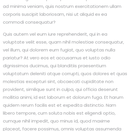
ad minima veniam, quis nostrum exercitationem ullam
corporis suscipit laboriosam, nisi ut aliquid ex ea
commodi consequatur?
Quis autem vel eum iure reprehenderit, qui in ea
voluptate velit esse, quam nihil molestiae consequatur,
vel illum, qui dolorem eum fugiat, quo voluptas nulla
pariatur? At vero eos et accusamus et iusto odio
dignissimos ducimus, qui blanditiis praesentium
voluptatum deleniti atque corrupti, quos dolores et quas
molestias excepturi sint, obcaecati cupiditate non
provident, similique sunt in culpa, qui officia deserunt
mollitia animi, id est laborum et dolorum fuga. Et harum
quidem rerum facilis est et expedita distinctio. Nam
libero tempore, cum soluta nobis est eligendi optio,
cumque nihil impedit, quo minus id, quod maxime
placeat, facere possimus, omnis voluptas assumenda